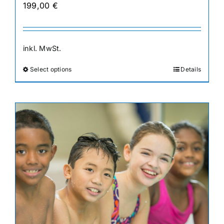
199,00
€
inkl. MwSt.
Select options
Details
Dieses
Produkt
weist
mehrere
Varianten
auf.
Die
Optionen
können
auf
der
Produktseite