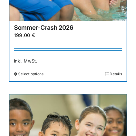
Sommer-Crash 2026
199,00
€
inkl. MwSt.
Select options
Details
Dieses
Produkt
weist
mehrere
Varianten
auf.
Die
Optionen