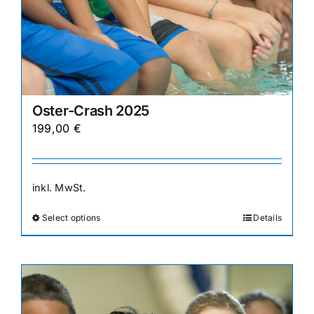
Oster-Crash 2025
199,00
€
inkl. MwSt.
Select options
Details
Dieses
Produkt
weist
mehrere
Varianten