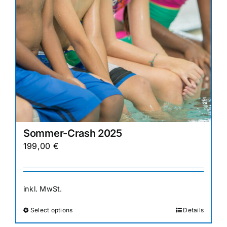
gewählt
werden
Sommer-Crash 2025
199,00
€
inkl. MwSt.
Select options
Details
Dieses
Produkt