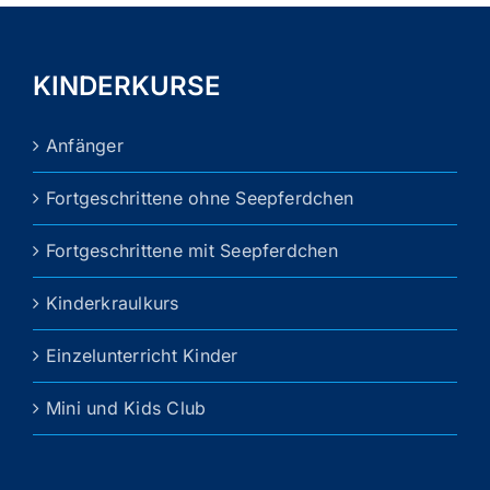
Varianten
auf.
Die
KINDERKURSE
Optionen
können
Anfänger
auf
der
Fortgeschrittene ohne Seepferdchen
Produktseite
gewählt
Fortgeschrittene mit Seepferdchen
werden
Kinderkraulkurs
Einzelunterricht Kinder
Mini und Kids Club