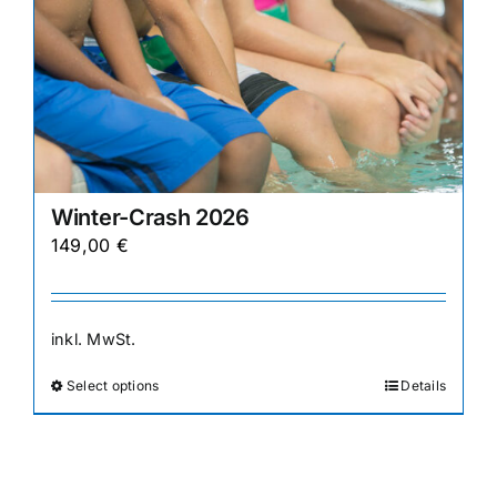
Winter-Crash 2026
149,00
€
inkl. MwSt.
Select options
Details
Dieses
Produkt
weist
mehrere