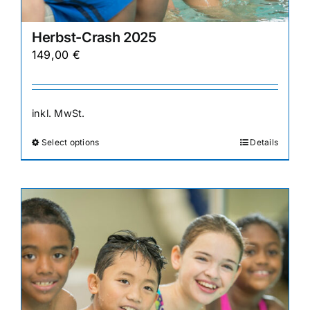
Herbst-Crash 2025
149,00
€
inkl. MwSt.
Select options
Details
Dieses
Produkt
weist
mehrere
Varianten
auf.
Die
Optionen
können