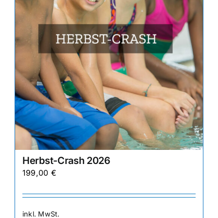
auf
der
Produktseite
gewählt
werden
Herbst-Crash 2026
199,00
€
inkl. MwSt.