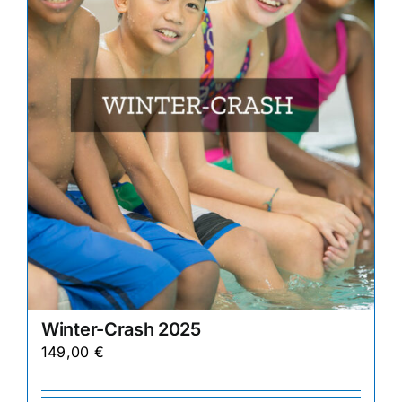
können
auf
der
Produktseite
gewählt
werden
Winter-Crash 2025
149,00
€