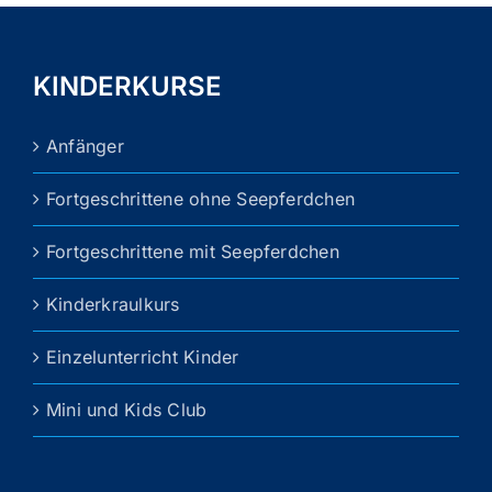
Varianten
auf.
Die
KINDERKURSE
Optionen
können
Anfänger
auf
der
Fortgeschrittene ohne Seepferdchen
Produktseite
gewählt
Fortgeschrittene mit Seepferdchen
werden
Kinderkraulkurs
Einzelunterricht Kinder
Mini und Kids Club