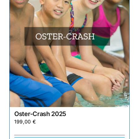
können
auf
der
Produktseite
gewählt
werden
Oster-Crash 2025
199,00
€