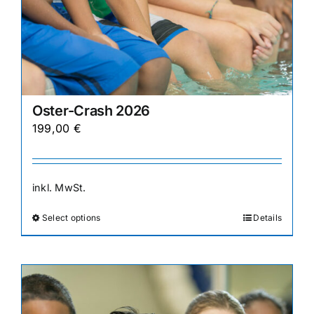
Oster-Crash 2026
199,00
€
inkl. MwSt.
Select options
Details
Dieses
Produkt
weist
mehrere
Varianten