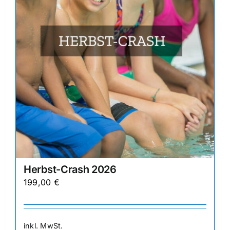
auf
der
Produktseite
gewählt
werden
Herbst-Crash 2026
199,00
€
inkl. MwSt.