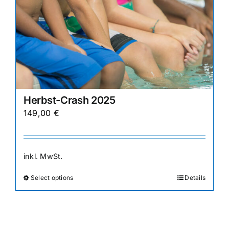
Herbst-Crash 2025
149,00
€
inkl. MwSt.
Select options
Details
Dieses
Produkt
weist
mehrere