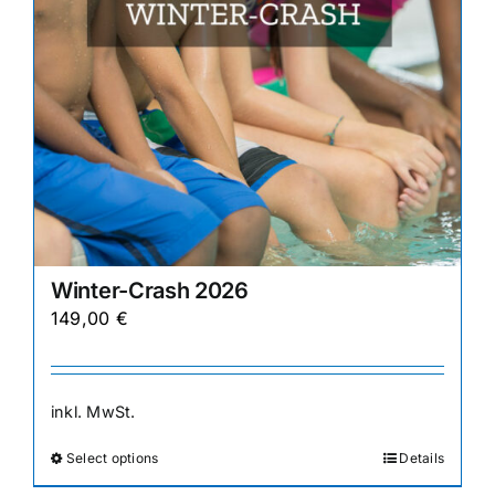
gewählt
werden
Winter-Crash 2026
149,00
€
inkl. MwSt.
Select options
Details
Dieses
Produkt