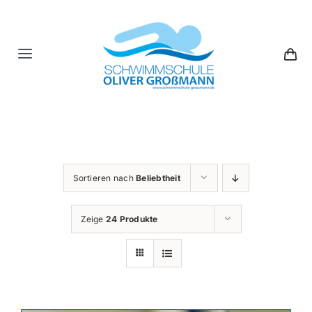
Skip
to
content
Toggle
Navigation
Kinder
Erwachsene
Sortieren nach
Beliebtheit
Gutscheine
Zeige
24 Produkte
Crash-Kurse
Über Uns