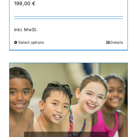
199,00
€
inkl. MwSt.
Select options
Details
Dieses
Produkt
weist
mehrere
Varianten
auf.
Die
Optionen
können
auf
der
Produktseite