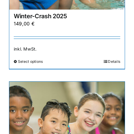
Winter-Crash 2025
149,00
€
inkl. MwSt.
Select options
Details
Dieses
Produkt
weist
mehrere
Varianten
auf.
Die
Optionen
können