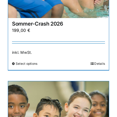
Sommer-Crash 2026
199,00
€
inkl. MwSt.
Select options
Details
Dieses
Produkt
weist
mehrere
Varianten
auf.
Die
Optionen