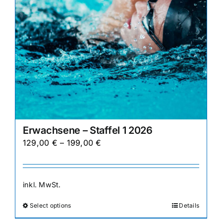
gewählt
werden
Erwachsene – Staffel 1 2026
129,00
€
–
199,00
€
inkl. MwSt.
Select options
Details
Dieses
Produkt