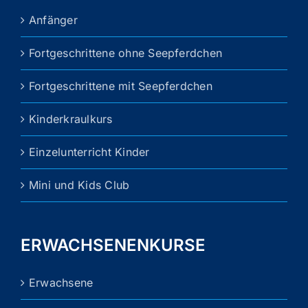
können
Anfänger
auf
der
Fortgeschrittene ohne Seepferdchen
Produktseite
gewählt
Fortgeschrittene mit Seepferdchen
werden
Kinderkraulkurs
Einzelunterricht Kinder
Mini und Kids Club
ERWACHSENENKURSE
Erwachsene