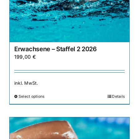
Erwachsene – Staffel 2 2026
199,00
€
inkl. MwSt.
Select options
Details
Dieses
Produkt
weist
mehrere
Varianten