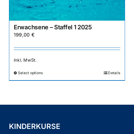
Erwachsene – Staffel 1 2025
199,00
€
inkl. MwSt.
Select options
Details
Dieses
Produkt
weist
mehrere
Varianten
auf.
Die
KINDERKURSE
Optionen