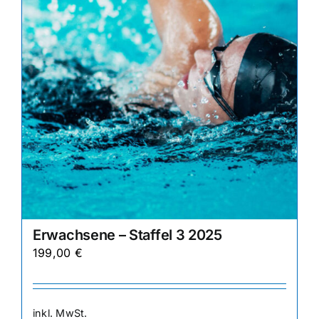
auf
der
Produktseite
gewählt
werden
Erwachsene – Staffel 3 2025
199,00
€
inkl. MwSt.