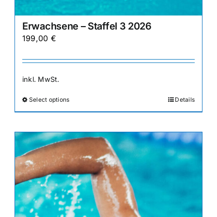
Erwachsene – Staffel 3 2026
199,00
€
inkl. MwSt.
Select options
Details
Dieses
Produkt
weist
mehrere
Varianten
auf.
Die
Optionen
können