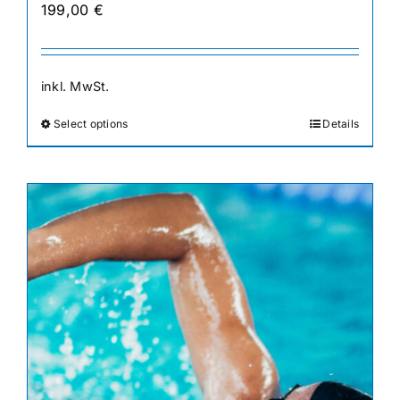
199,00
€
inkl. MwSt.
Select options
Details
Dieses
Produkt
weist
mehrere
Varianten
auf.
Die
Optionen
können
auf
der
Produktseite