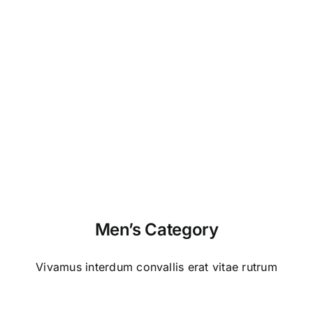
Account
vestibulum, eros nisl euismod ligula, non
iaculis orci odio ac mauris.
Ut auctor, dui in dictum ultricies, eros elit
Für Schulen
condimentum quam, vel rutrum lorem nisl.
Vertrag widerrufen
Men’s Category
Vivamus interdum convallis erat vitae rutrum