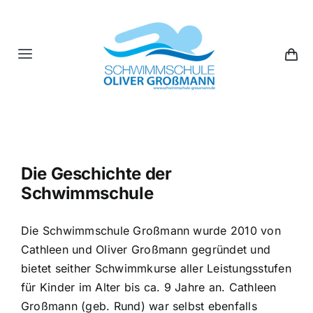
Skip
to
content
Toggle
Navigation
Kinder
Erwachsene
Die Geschichte der
Gutscheine
Schwimmschule
Die Schwimmschule Großmann wurde 2010 von
Crash-Kurse
Cathleen und Oliver Großmann gegründet und
bietet seither Schwimmkurse aller Leistungsstufen
Über Uns
für Kinder im Alter bis ca. 9 Jahre an. Cathleen
Großmann (geb. Rund) war selbst ebenfalls