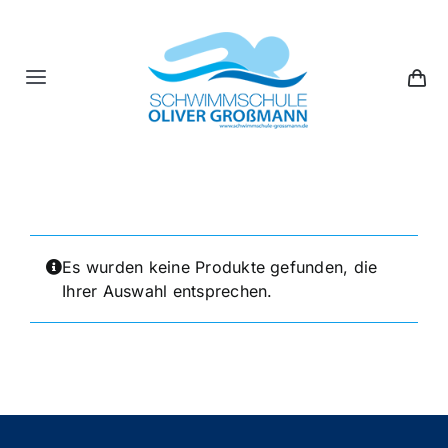
Skip
to
content
Toggle
Navigation
Kinder
Erwachsene
Es wurden keine Produkte gefunden, die
Gutscheine
Ihrer Auswahl entsprechen.
Crash-Kurse
Über Uns