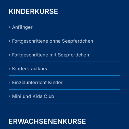
Account
KINDERKURSE
Für Schulen
Anfänger
Fortgeschrittene ohne Seepferdchen
Vertrag widerrufen
Fortgeschrittene mit Seepferdchen
Kinderkraulkurs
Einzelunterricht Kinder
Mini und Kids Club
ERWACHSENENKURSE