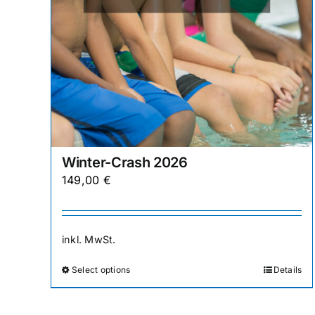
gewählt
werden
Winter-Crash 2026
149,00
€
inkl. MwSt.
Select options
Details
Dieses
Produkt
weist