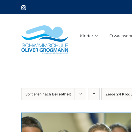
Skip
to
content
Kinder
Erwachsen
Sortieren nach
Beliebtheit
Zeige
24 Prod