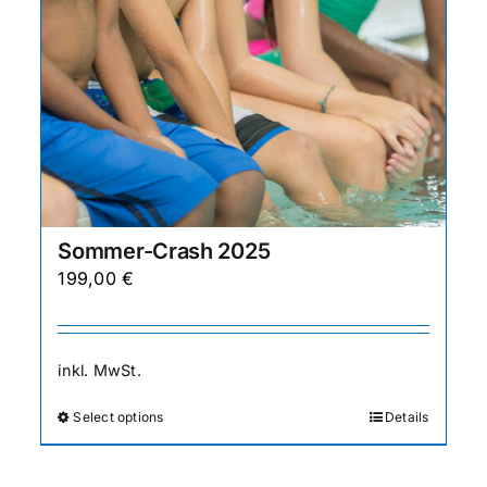
gewählt
werden
Sommer-Crash 2025
199,00
€
inkl. MwSt.
Select options
Details
Dieses
Produkt
weist