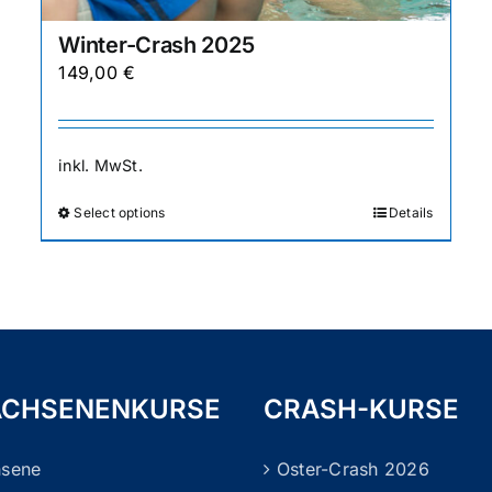
Winter-Crash 2025
149,00
€
inkl. MwSt.
Select options
Details
Dieses
Produkt
weist
mehrere
Varianten
auf.
Die
CHSENENKURSE
CRASH-KURSE
Optionen
können
hsene
Oster-Crash 2026
auf