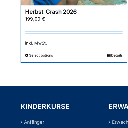
Herbst-Crash 2026
199,00
€
inkl. MwSt.
Select options
Details
Dieses
Produkt
weist
mehrere
Varianten
auf.
Die
KINDERKURSE
ERWA
Optionen
können
Anfänger
Erwac
auf