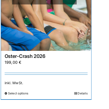
gewählt
werden
Oster-Crash 2026
199,00
€
inkl. MwSt.
Select options
Details
Dieses
Produkt
weist