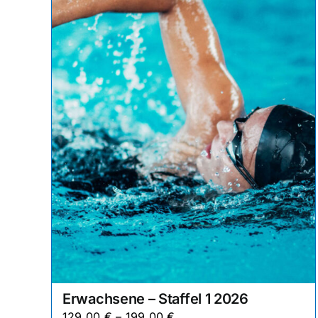
Erwachsene – Staffel 1 2026
129,00
€
–
199,00
€