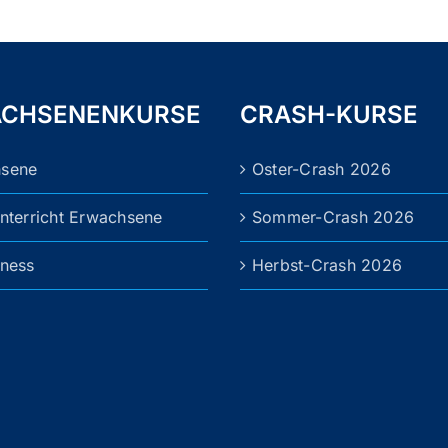
mehrere
Varianten
auf.
Die
CHSENENKURSE
CRASH-KURSE
Optionen
können
hsene
Oster-Crash 2026
auf
der
unterricht Erwachsene
Sommer-Crash 2026
Produktseite
gewählt
tness
Herbst-Crash 2026
werden