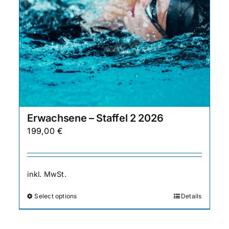
gewählt
werden
Erwachsene – Staffel 2 2026
199,00
€
inkl. MwSt.
Select options
Details
Dieses
Produkt
weist