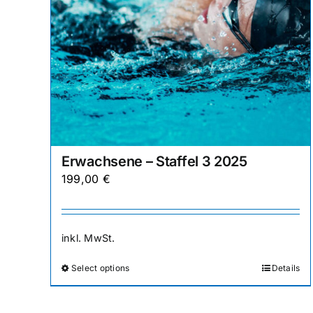
gewählt
werden
Erwachsene – Staffel 3 2025
199,00
€
inkl. MwSt.
Select options
Details
Dieses
Produkt
weist