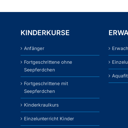
mehrere
Varianten
auf.
Die
KINDERKURSE
ERWA
Optionen
können
Anfänger
Erwac
auf
der
Fortgeschrittene ohne
Einzel
Produktseite
Seepferdchen
gewählt
Aquafi
werden
Fortgeschrittene mit
Seepferdchen
Kinderkraulkurs
Einzelunterricht Kinder