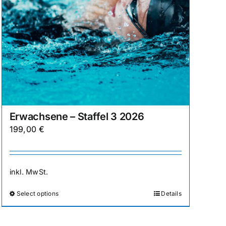
gewählt
werden
Erwachsene – Staffel 3 2026
199,00
€
inkl. MwSt.
Select options
Details
Dieses
Produkt
weist